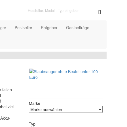
uger
Bestseller
Ratgeber
Gastbeiträge
Produktfilter
 fallen
t
d
Marke
bel viel
 Akku-
Typ