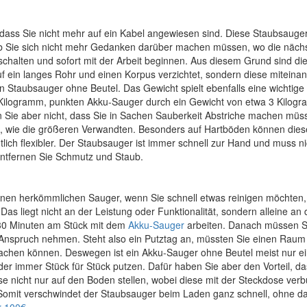
 dass Sie nicht mehr auf ein Kabel angewiesen sind. Diese Staubsauge
b Sie sich nicht mehr Gedanken darüber machen müssen, wo die näch
chalten und sofort mit der Arbeit beginnen. Aus diesem Grund sind di
uf ein langes Rohr und einen Korpus verzichtet, sondern diese miteina
 Staubsauger ohne Beutel. Das Gewicht spielt ebenfalls eine wichtige 
ilogramm, punkten Akku-Sauger durch ein Gewicht von etwa 3 Kilog
n Sie aber nicht, dass Sie in Sachen Sauberkeit Abstriche machen müs
 wie die größeren Verwandten. Besonders auf Hartböden können dies
lich flexibler. Der Staubsauger ist immer schnell zur Hand und muss ni
entfernen Sie Schmutz und Staub.
 einen herkömmlichen Sauger, wenn Sie schnell etwas reinigen möchten
as liegt nicht an der Leistung oder Funktionalität, sondern alleine an 
30 Minuten am Stück mit dem
Akku-Sauger
arbeiten. Danach müssen S
n Anspruch nehmen. Steht also ein Putztag an, müssten Sie einen Rau
chen können. Deswegen ist ein Akku-Sauger ohne Beutel meist nur ei
er immer Stück für Stück putzen. Dafür haben Sie aber den Vorteil, da
iese nicht nur auf den Boden stellen, wobei diese mit der Steckdose ver
Somit verschwindet der Staubsauger beim Laden ganz schnell, ohne d
r 100€
.