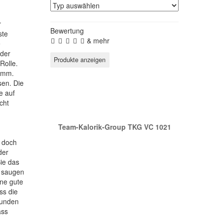
r
Bewertung
ste
& mehr
e
nder
Rolle.
ramm.
sen. Die
e auf
Unser TOP-Seller
cht
Team-Kalorik-Group TKG VC 1021
, doch
der
ie das
m saugen
ne gute
ss die
bunden
ass