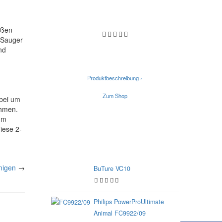
oßen
-Sauger
nd
Produktbeschreibung ›
Zum Shop
rbei um
ehmen.
um
iese 2-
Alle Staubsauger ohne Beutel
nigen
→
BuTure VC10
Philips PowerProUltimate
Animal FC9922/09