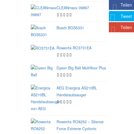
Teilen
CLEANmaxx 09897
Tweet
Teilen
Bosch BGS5331
Rowenta RO3731EA
Dyson Big Ball Multifloor Plus
AEG Energica AS210BL
Handstaubsauger
Rowenta RO8252 – Silence
Force Extreme Cyclonic