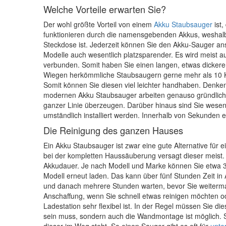
Welche Vorteile erwarten Sie?
Der wohl größte Vorteil von einem
Akku Staubsauger
ist,
funktionieren durch die namensgebenden Akkus, weshal
Steckdose ist. Jederzeit können Sie den Akku-Sauger ans
Modelle auch wesentlich platzsparender. Es wird meist a
verbunden. Somit haben Sie einen langen, etwas dickeren
Wiegen herkömmliche Staubsaugern gerne mehr als 10 K
Somit können Sie diesen viel leichter handhaben. Denke
modernen Akku Staubsauger arbeiten genauso gründlich,
ganzer Linie überzeugen. Darüber hinaus sind Sie wesent
umständlich installiert werden. Innerhalb von Sekunden 
Die Reinigung des ganzen Hauses
Ein Akku Staubsauger ist zwar eine gute Alternative für
bei der kompletten Haussäuberung versagt dieser meist. D
Akkudauer. Je nach Modell und Marke können Sie etwa 
Modell erneut laden. Das kann über fünf Stunden Zeit i
und danach mehrere Stunden warten, bevor Sie weiterma
Anschaffung, wenn Sie schnell etwas reinigen möchten od
Ladestation sehr flexibel ist. In der Regel müssen Sie d
sein muss, sondern auch die Wandmontage ist möglich. 
dieser im Weg steht. So einen Sauger gibt es oft für
unte