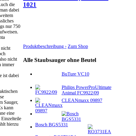
1021
Auch die
 man dabei
 weitem
ssliches
ngs nur 750
aufweisen.
nta
Produktbeschreibung ›
Zum Shop
 nicht
och
lso nicht
Alle Staubsauger ohne Beutel
ch immer
BuTure VC10
 ist dabei
Philips PowerProUltimate
aktischen
Animal FC9922/09
sse
CLEANmaxx 09897
m Sauger,
Es kann
hne eine
Einzelteile
hlt hierzu
Bosch BGS5331