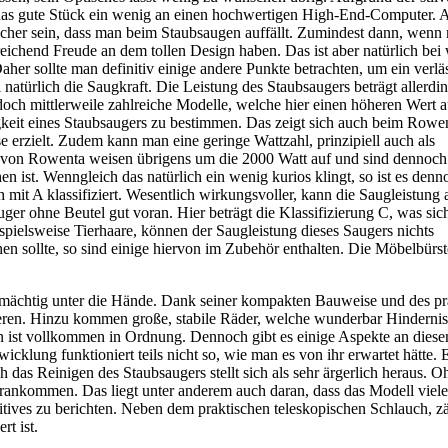
as gute Stück ein wenig an einen hochwertigen High-End-Computer. 
icher sein, dass man beim Staubsaugen auffällt. Zumindest dann, wenn
sreichend Freude an dem tollen Design haben. Das ist aber natürlich bei
her sollte man definitiv einige andere Punkte betrachten, um ein verlä
i natürlich die Saugkraft. Die Leistung des Staubsaugers beträgt allerdi
 doch mittlerweile zahlreiche Modelle, welche hier einen höheren Wert 
igkeit eines Staubsaugers zu bestimmen. Das zeigt sich auch beim Rowe
erzielt. Zudem kann man eine geringe Wattzahl, prinzipiell auch als
r von Rowenta weisen übrigens um die 2000 Watt auf und sind dennoch
n ist. Wenngleich das natürlich ein wenig kurios klingt, so ist es denn
t A klassifiziert. Wesentlich wirkungsvoller, kann die Saugleistung a
ger ohne Beutel gut voran. Hier beträgt die Klassifizierung C, was si
ispielsweise Tierhaare, können der Saugleistung dieses Saugers nichts
n sollte, so sind einige hiervon im Zubehör enthalten. Die Möbelbürste
r mächtig unter die Hände. Dank seiner kompakten Bauweise und des pr
rtieren. Hinzu kommen große, stabile Räder, welche wunderbar Hinderni
 ist vollkommen in Ordnung. Dennoch gibt es einige Aspekte an diese
cklung funktioniert teils nicht so, wie man es von ihr erwartet hätte. 
 das Reinigen des Staubsaugers stellt sich als sehr ärgerlich heraus. O
rankommen. Das liegt unter anderem auch daran, dass das Modell viele 
tives zu berichten. Neben dem praktischen teleskopischen Schlauch, zä
t ist.