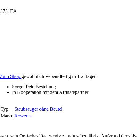
O3731EA
Zum Shop
gewöhnlich Versandfertig in 1-2 Tagen
Sorgenfreie Bestellung
In Kooperation mit dem Affiliatepartner
Typ
Staubsauger ohne Beutel
Marke
Rowenta
sen, sein Optisches lässt wenig zu wünschen übrig. Aufgrund der stilv