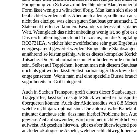
Farbgebung von Schwarz und leuchtendem Blau, erinnert d
Form lässt wenig zu wünschen übrig. Man kann sich also s
beobachtet werden sollte. Aber auch alleine, sollte man au
nicht das einzige, was einen guten Staubsauger ausmacht. Da
Statement treffen zu können. Besonders interessant ist dabe
Watt. Wenngleich das nicht unbedingt wenig ist, so gibt es
Das reicht allerdings noch nicht dazu aus, um die Saugfäh
RO3731EA, welcher hier zweifelsohne sehr gute Ergebnisse 
energiesparend gewertet werden. Einige ältere Staubsauge
annährend so leistungsfähig, wie es dieses kompakte Kerlche
Tatsache. Die Staubaufnahme auf Hartböden wurde nämlich mi
sein. Selbst auf Teppichen, kommt man mit diesem Staubsau
noch als gut werten lässt. Selbst hartnäckiger Dreck wie be
entgegensetzen. Wenn man mal eine spezielle Bürste brauche
sogar bereits im Griff integriert.
Auch in Sachen Transport, greift einem dieser Staubsauge
Tragegriffes, lässt sich das gute Stück wunderbar transpo
überqueren können. Auch der Aktionsradius von 8,8 Metern
welche nicht ganz optimal sind. Die automatische Kabelaufwi
mitunter durchaus sein, dass man hierbei Probleme hat. Auch
gewisse Zeit aufzuwenden, wird man hier nicht wirklich vo
aufweist. Abgesehen hiervon, gibt es aber überwiegend posi
auch der ökologische Aspekt, welcher schlichtweg lobenswer