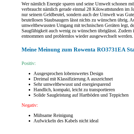
Wer nämlich Energie sparen und seine Umwelt schonen mö
verbraucht nämlich gerade einmal 28 Kilowattstunden im Ja
nur seinem Geldbeutel, sondern auch der Umwelt was Gutes
beutellosen Staubsaugers lässt nichts zu wünschen übrig. A
umweltbewussten Umgang mit technischen Geräten legt, der
Saugfähigkeit auch wenig zu wünschen übriglässt. Zudem is
entnommen und problemlos wieder ausgewechselt werden. Ei
Meine Meinung zum Rowenta RO3731EA Stau
Positiv:
Ausgesprochen lobenswertes Design
Dreimal mit Klassifizierung A auszeichnet
Sehr umweltbewusst und energiesparend
Handlich, kompakt, leicht zu transportieren
Solide Saugleistung auf Hartböden und Teppichen
Negativ:
Mühsame Reinigung
Aufwickeln des Kabels nicht ideal