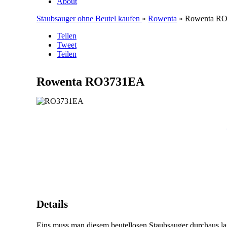
About
Staubsauger ohne Beutel kaufen
»
Rowenta
» Rowenta R
Teilen
Tweet
Teilen
Rowenta RO3731EA
Details
Eins muss man diesem beutellosen Staubsauger durchaus las