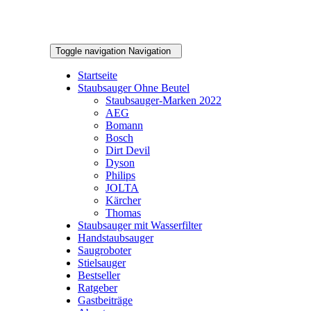
Toggle navigation
Navigation
Startseite
Staubsauger Ohne Beutel
Staubsauger-Marken 2022
AEG
Bomann
Bosch
Dirt Devil
Dyson
Philips
JOLTA
Kärcher
Thomas
Staubsauger mit Wasserfilter
Handstaubsauger
Saugroboter
Stielsauger
Bestseller
Ratgeber
Gastbeiträge