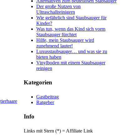
Alternativen zum beutellosen Stabsauger
Der große Nutzen von
Ultraschallreinigern
Wie gefährlich sind Staubsauger für
Kinder?
Was tun, wenn das Kind sich vorm
Staubsauger fürchtet
Hilfe, mein Staubsauger wird
zunehmend lauter!
Luxusstaubsauger… und was sie zu
bieten haben
Vinylboden mit einem Staubsauger
reinigen
Kategorien
Gastbeitrag
tierhaare
Ratgeber
Info
Links mit Stern (*) = Affiliate Link