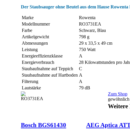
Der Staubsauger ohne Beutel aus dem Hause Rowenta h
Marke
Rowenta
Modellnummer
RO3731EA
Farbe
Schwarz, Blau
Artikelgewicht
798 g
Abmessungen
29 x 33,5 x 49 cm
Leistung
750 Watt
Energieeffizienzklasse
A
Energieverbrauch
28 Kilowattstunden pro Jah
Staubaufnahme auf Teppich
C
Staubaufnahme auf Hartboden
A
Filterung
A
Lautstärke
79 dB
Zum Shop
gewöhnlich 
Weitere
Bosch BGS61430
AEG Aptica AT