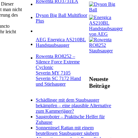
Rowenta RO3731EA
 Dieser
t man nicht
erung des
Dyson Big Ball Multifloor
Plus
uncto
r leicht
AEG Energica AS210BL
Handstaubsauger
Rowenta RO8252 –
Silence Force Extreme
Cyclonic
Severin MY 7105
Severin SC 7172 Hand
Neueste
und Stielsauger
Beiträge
Schädlinge mit dem Staubsauger
bekämpfen – eine plausible Alternative
zum Kammerjäger?
Saugroboter – Praktische Helfer für
Zuhause
Sonneninsel Rattan mit einem
beutellosen Staubsauger säubern